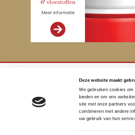
& vloestoffen
Meer informatie

Deze website maakt gebru
We gebruiken cookies om c
bieden en om ons websitev
site met onze partners vo
combineren met andere inf
uw gebruik van hun servic