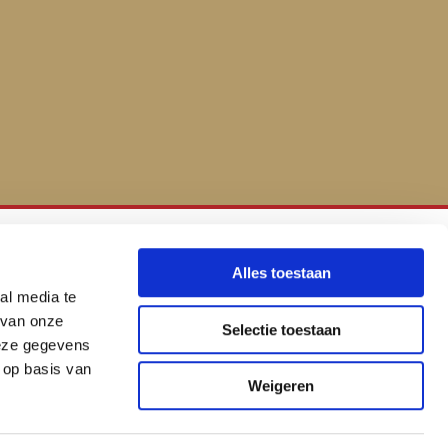
Alles toestaan
Sap Smeerservice
al media te
 van onze
Selectie toestaan
06 194 72 150

deze gegevens
sap.smeerservice@gmail.com
 op basis van

Weigeren
pyright © 2022 Sap Smeerservice