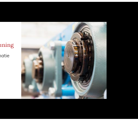
uning
matie