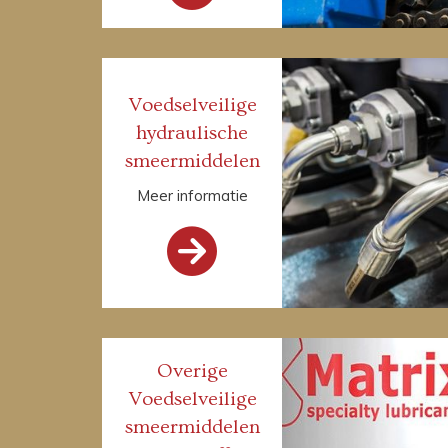
Voedselveilige
hydraulische
smeermiddelen
Meer informatie

Overige
Voedselveilige
smeermiddelen