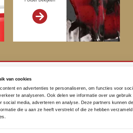

ik van cookies
Smeerservice gespecialiseerd
ontent en advertenties te personaliseren, om functies voor soci
in de voedingsindustrie
erkeer te analyseren. Ook delen we informatie over uw gebruik
or social media, adverteren en analyse. Deze partners kunnen 
ormatie die u aan ze heeft verstrekt of die ze hebben verzameld
es.
Co