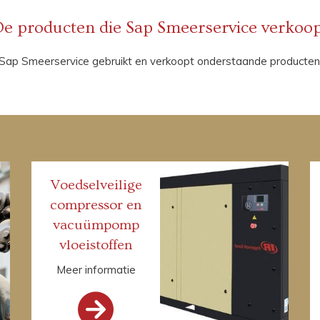
e producten die Sap Smeerservice verkoo
Sap Smeerservice gebruikt en verkoopt onderstaande producten
Voedselveilige
compressor en
vacuümpomp
vloeistoffen
Meer informatie
