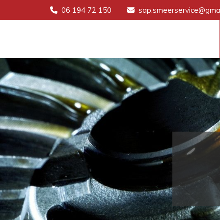
06 194 72 150
sap.smeerservice@gmai

