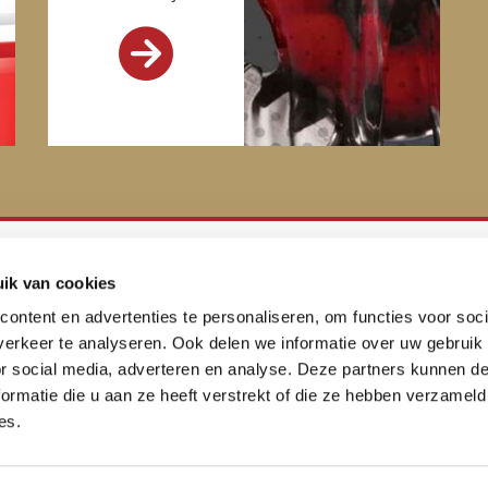

ik van cookies
Smeerservice gespecialiseerd
ontent en advertenties te personaliseren, om functies voor soci
in de voedingsindustrie
erkeer te analyseren. Ook delen we informatie over uw gebruik
or social media, adverteren en analyse. Deze partners kunnen 
ormatie die u aan ze heeft verstrekt of die ze hebben verzameld
es.
Co