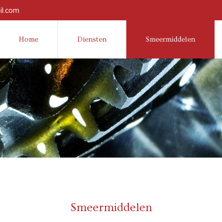
l.com
Home
Diensten
Smeermiddelen
Smeermiddelen