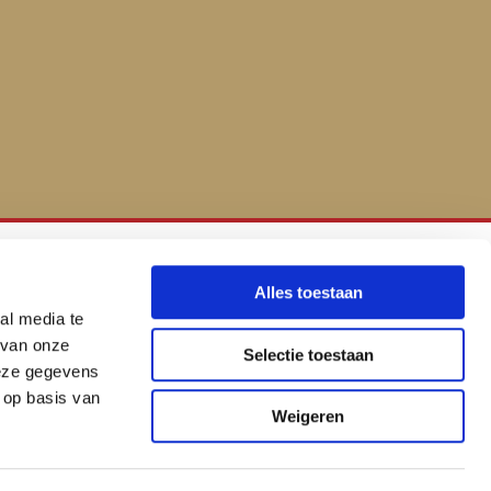
Alles toestaan
Sap Smeerservice
al media te
 van onze
Selectie toestaan
06 194 72 150

deze gegevens
sap.smeerservice@gmail.com
 op basis van

Weigeren
pyright © 2022 Sap Smeerservice