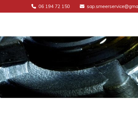
06 194 72 150
sap.smeerservice@gmai

