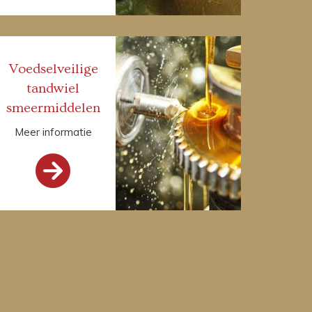
Voedselveilige
tandwiel
smeermiddelen
Meer informatie
