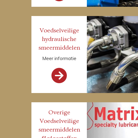
Voedselveilige
hydraulische
smeermiddelen
Meer informatie

Overige
Voedselveilige
smeermiddelen